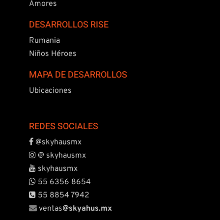
Amores
DESARROLLOS RISE
Rumania
Niños Héroes
MAPA DE DESARROLLOS
Ubicaciones
REDES SOCIALES
@skyhausmx
@ skyhausmx
skyhausmx
55 6356 8654
55 8854 7942
ventas
@
skyahus.mx